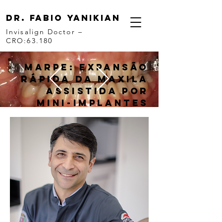
Dr. fabio yanikian
Invisalign Doctor –
CRO:63.180
MARPE: Expansão
Rápida da Maxila
Assistida por
Mini-implantes
Saiba mais